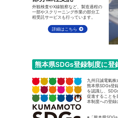
外観検査やX線観察など、製造過程の
一部やスクリーニング作業の部分工
程受託サービスも行っています。
詳細はこちら
熊本県SDGs登録制度に
九州日誠電氣株
熊本県SDGs
を認識し、SD
促進することを
本制度への登録
※「熊本県SD