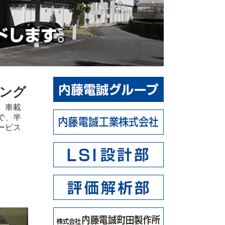
ング
、車載
で、半
ービス