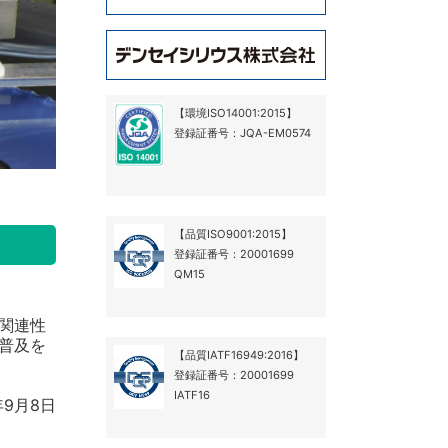
【環境ISO14001:2015】
登録証番号：JQA-EM0574
【品質ISO9001:2015】
登録証番号：20001699
QM15
。
の関連性
の普及を
【品質IATF16949:2016】
登録証番号：20001699
IATF16
年9月8日